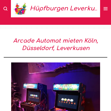
Zum
Hüpfburgen Leverkusen
Hauptinhalt
springen
Arcade Automat mieten Köln,
Düsseldorf, Leverkusen