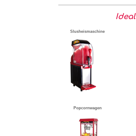
Idea
Slusheismaschine
Popcornwagen