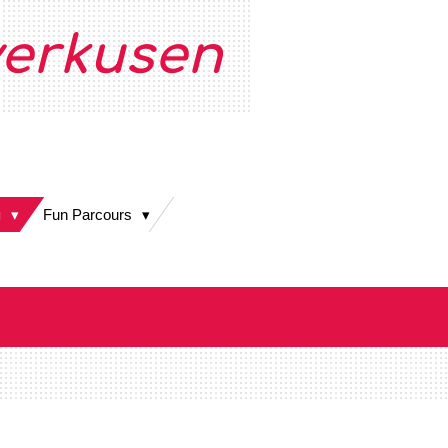
erkusen
g
Fun Parcours